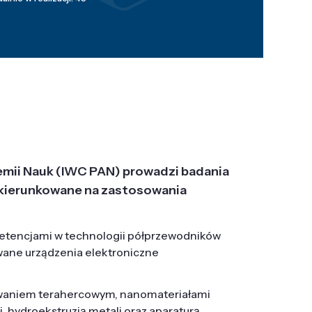
emii Nauk (IWC PAN) prowadzi badania
j, ukierunkowane na zastosowania
etencjami w technologii półprzewodników
wane urządzenia elektroniczne
owaniem terahercowym, nanomateriałami
hydroekstruzją metali oraz aparaturą