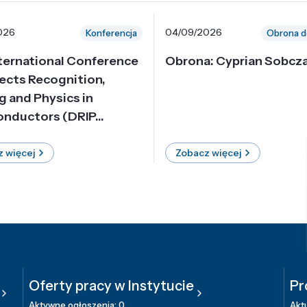
026
04/09/2026
Konferencja
Obrona d
nternational Conference
Obrona: Cyprian Sobcz
ects Recognition,
g and Physics in
nductors (DRIP...
 więcej
Zobacz więcej
Oferty pracy w Instytucie
Pr
Aktywne ogłoszenia: 0
Aktu