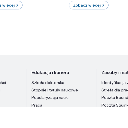
 więcej
Zobacz więcej
Edukacja i kariera
Zasoby i mat
ości
Szkoła doktorska
Identyfikacja 
i
Stopnie i tytuły naukowe
Strefa dla pr
Popularyzacja nauki
Poczta Roun
Praca
Poczta Squirr
Pracownicy In