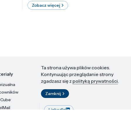
Zobacz więcej
Zobac
Ta strona używa plików cookies.
eriały
Kontakt
Kontynuując przeglądanie strony
zgadzasz się z
polityką prywatności
.
wizualna
Instytut Wysokich Ciśnień PAN
ul. Sokołowska 29/37
acowników
Zamknij
01-142 Warszawa
dCube
elMail
LinkedIn
stytutu