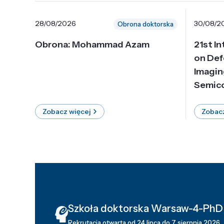
28/08/2026
30/08/2
Obrona doktorska
Obrona: Mohammad Azam
21st I
on Def
Imagin
Semico
Zobacz więcej
Zobacz
Szkoła doktorska Warsaw-4-PhD
Rekrutacja otwarta od 24 lipca do 7 sierpnia 2026