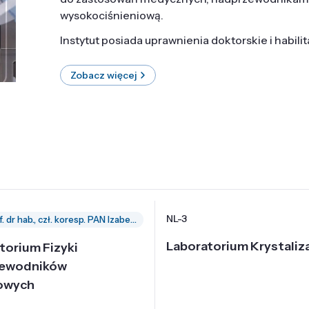
wysokociśnieniową.
Instytut posiada uprawnienia doktorskie i habili
Zobacz więcej
NL-3
prof. dr hab., czł. koresp. PAN Izabella Grzegory
Laboratorium Krystaliza
torium Fizyki
zewodników
owych