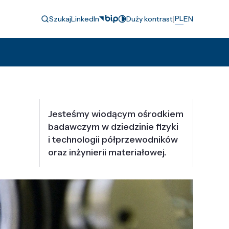
|
PL
Szukaj
LinkedIn
Duży kontrast
EN
Jesteśmy wiodącym ośrodkiem
badawczym w dziedzinie fizyki
i technologii półprzewodników
oraz inżynierii materiałowej.