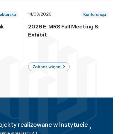
14/09/2026
30/10/
oktorska
Konferencja
ak
2026 E-MRS Fall Meeting &
5th P
Exhibit
Intern
on Sof
where 
Zobacz więcej
Zobac
ojekty realizowane w Instytucie
alnie w realizacji: 43