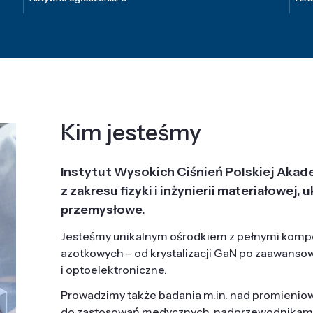
Kim jesteśmy
Instytut Wysokich Ciśnień Polskiej Akad
z zakresu fizyki i inżynierii materiałowe
przemysłowe.
Jesteśmy unikalnym ośrodkiem z pełnymi komp
azotkowych – od krystalizacji GaN po zaawanso
i optoelektroniczne.
Prowadzimy także badania m.in. nad promieni
do zastosowań medycznych, nadprzewodnikami, 