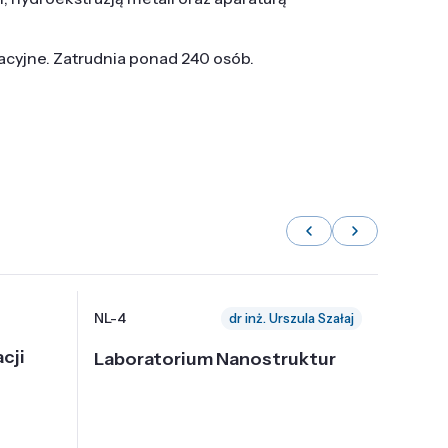
tacyjne. Zatrudnia ponad 240 osób.
NL-4
NL-6
dr inż. Urszula Szałaj
cji
Laboratorium Nanostruktur
Labor
Nadp
i Tec