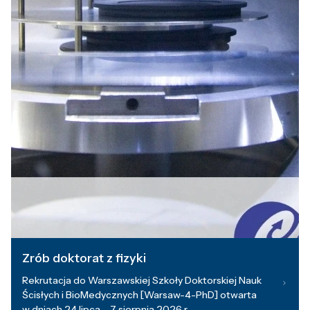
Zrób doktorat z fizyki
Rekrutacja do Warszawskiej Szkoły Doktorskiej Nauk
Ścisłych i BioMedycznych [Warsaw-4-PhD] otwarta
w dniach 24 lipca – 7 sierpnia 2026 r.