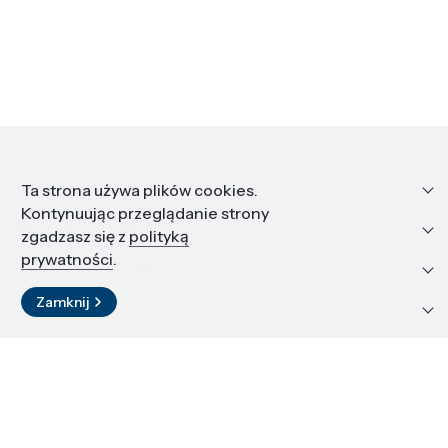
Informacje
Ta strona używa plików cookies.
Kontynuując przeglądanie strony
Edukacja i kariera
zgadzasz się z
polityką
prywatności
.
Zasoby i materiały
Zamknij
Kontakt
LinkedIn
© 2026 Instytut Wysokich Ciśnień PAN