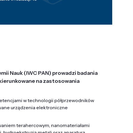
emii Nauk (IWC PAN) prowadzi badania
j, ukierunkowane na zastosowania
etencjami w technologii półprzewodników
wane urządzenia elektroniczne
owaniem terahercowym, nanomateriałami
hydroekstruzją metali oraz aparaturą