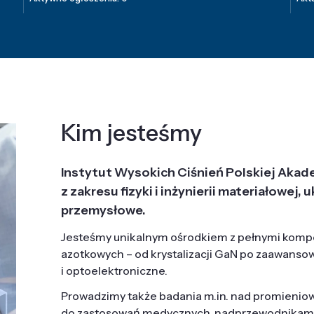
Kim jesteśmy
Instytut Wysokich Ciśnień Polskiej Akad
z zakresu fizyki i inżynierii materiałowe
przemysłowe.
Jesteśmy unikalnym ośrodkiem z pełnymi komp
azotkowych – od krystalizacji GaN po zaawanso
i optoelektroniczne.
Prowadzimy także badania m.in. nad promieni
do zastosowań medycznych, nadprzewodnikami, 