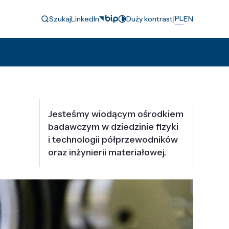
|
PL
Szukaj
LinkedIn
Duży kontrast
EN
Jesteśmy wiodącym ośrodkiem
badawczym w dziedzinie fizyki
i technologii półprzewodników
oraz inżynierii materiałowej.