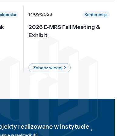
14/09/2026
30/10/
oktorska
Konferencja
ak
2026 E-MRS Fall Meeting &
5th P
Exhibit
Intern
on Sof
where 
Zobacz więcej
Zobac
ojekty realizowane w Instytucie
alnie w realizacji: 43