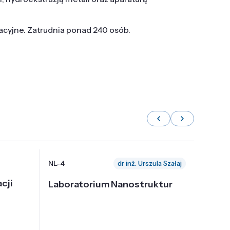
tacyjne. Zatrudnia ponad 240 osób.
NL-4
NL-6
dr inż. Urszula Szałaj
cji
Laboratorium Nanostruktur
Labor
Nadp
i Tec