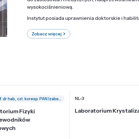
wysokociśnieniową.
Instytut posiada uprawnienia doktorskie i habili
Zobacz więcej
NL-3
prof. dr hab., czł. koresp. PAN Izabella Grzegory
Laboratorium Krystaliza
torium Fizyki
zewodników
owych