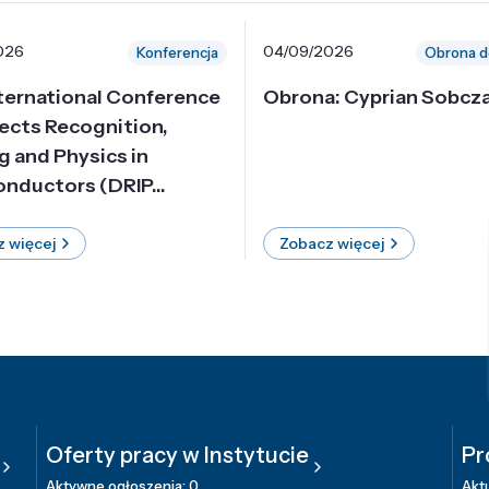
026
04/09/2026
Konferencja
Obrona d
nternational Conference
Obrona: Cyprian Sobcz
ects Recognition,
g and Physics in
nductors (DRIP...
 więcej
Zobacz więcej
Oferty pracy w Instytucie
Pr
Aktywne ogłoszenia: 0
Aktu