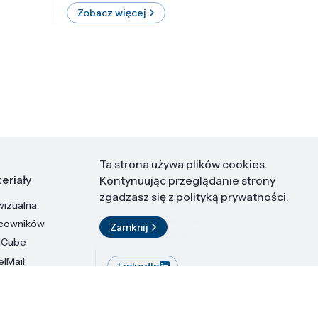
Zobacz więcej
Zobac
Ta strona używa plików cookies.
eriały
Kontakt
Kontynuując przeglądanie strony
zgadzasz się z
polityką prywatności
.
wizualna
Instytut Wysokich Ciśnień PAN
ul. Sokołowska 29/37
acowników
Zamknij
01-142 Warszawa
dCube
elMail
LinkedIn
stytutu