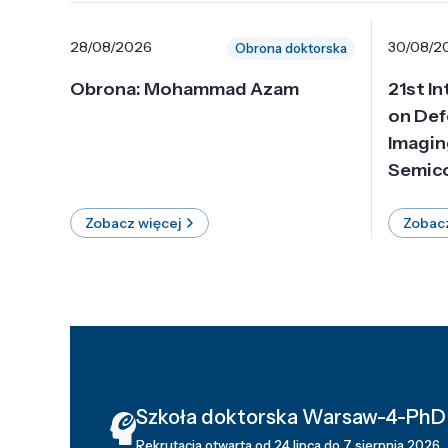
28/08/2026
30/08/2
Obrona doktorska
Obrona: Mohammad Azam
21st I
on Def
Imagin
Semico
Zobacz więcej
Zobacz
Szkoła doktorska Warsaw-4-PhD
Rekrutacja otwarta od 24 lipca do 7 sierpnia 2026