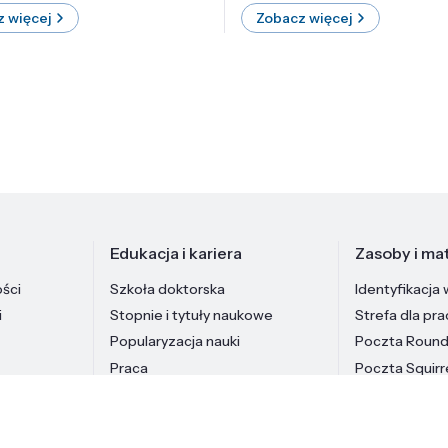
 więcej
Zobacz więcej
Edukacja i kariera
Zasoby i mat
ości
Szkoła doktorska
Identyfikacja 
i
Stopnie i tytuły naukowe
Strefa dla pr
Popularyzacja nauki
Poczta Roun
Praca
Poczta Squirr
Pracownicy In