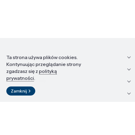
Informacje
Ta strona używa plików cookies.
Kontynuując przeglądanie strony
Edukacja i kariera
zgadzasz się z
polityką
prywatności
.
Zasoby i materiały
Zamknij
Kontakt
LinkedIn
© 2026 Instytut Wysokich Ciśnień PAN