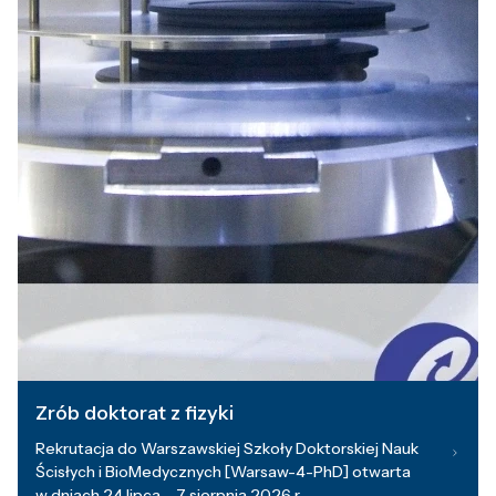
Zrób doktorat z fizyki
Rekrutacja do Warszawskiej Szkoły Doktorskiej Nauk
Ścisłych i BioMedycznych [Warsaw-4-PhD] otwarta
w dniach 24 lipca – 7 sierpnia 2026 r.