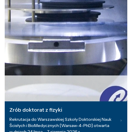
Zrób doktorat z fizyki
Rekrutacja do Warszawskiej Szkoły Doktorskiej Nauk
Ścisłych i BioMedycznych [Warsaw-4-PhD] otwarta
w dniach 24 lipca – 7 sierpnia 2026 r.