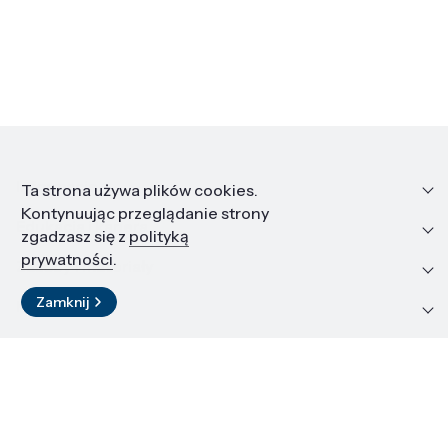
Informacje
Ta strona używa plików cookies.
Kontynuując przeglądanie strony
Edukacja i kariera
zgadzasz się z
polityką
prywatności
.
Zasoby i materiały
Zamknij
Kontakt
LinkedIn
© 2026 Instytut Wysokich Ciśnień PAN