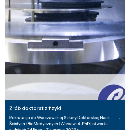
Zrób doktorat z fizyki
Rekrutacja do Warszawskiej Szkoły Doktorskiej Nauk
Ścisłych i BioMedycznych [Warsaw-4-PhD] otwarta
w dniach 24 lipca – 7 sierpnia 2026 r.