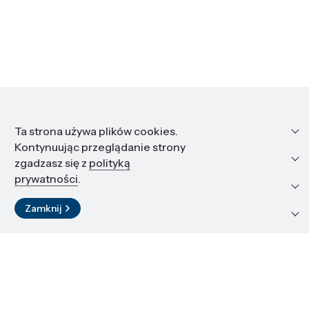
Informacje
Ta strona używa plików cookies.
Kontynuując przeglądanie strony
Edukacja i kariera
zgadzasz się z
polityką
prywatności
.
Zasoby i materiały
Zamknij
Kontakt
LinkedIn
© 2026 Instytut Wysokich Ciśnień PAN