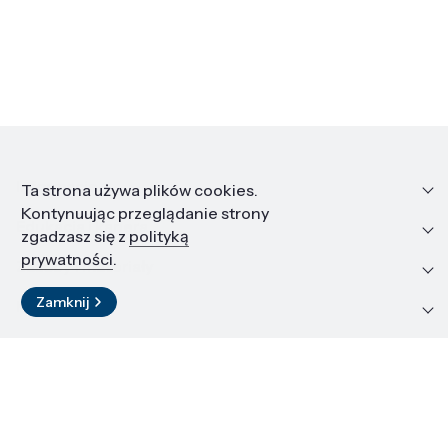
Informacje
Ta strona używa plików cookies.
Kontynuując przeglądanie strony
Edukacja i kariera
zgadzasz się z
polityką
prywatności
.
Zasoby i materiały
Zamknij
Kontakt
LinkedIn
© 2026 Instytut Wysokich Ciśnień PAN