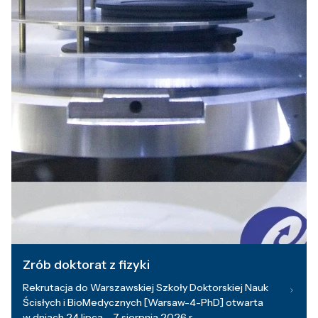
Zrób doktorat z fizyki
Rekrutacja do Warszawskiej Szkoły Doktorskiej Nauk
Ścisłych i BioMedycznych [Warsaw-4-PhD] otwarta
w dniach 24 lipca – 7 sierpnia 2026 r.