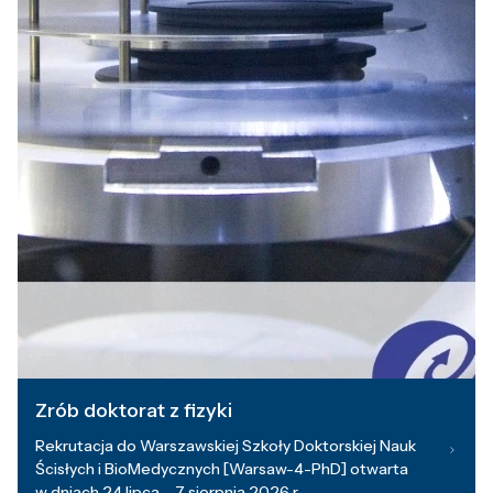
Zrób doktorat z fizyki
Rekrutacja do Warszawskiej Szkoły Doktorskiej Nauk
Ścisłych i BioMedycznych [Warsaw-4-PhD] otwarta
w dniach 24 lipca – 7 sierpnia 2026 r.