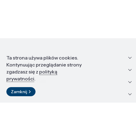
Informacje
Ta strona używa plików cookies.
Kontynuując przeglądanie strony
Edukacja i kariera
zgadzasz się z
polityką
prywatności
.
Zasoby i materiały
Zamknij
Kontakt
LinkedIn
© 2026 Instytut Wysokich Ciśnień PAN