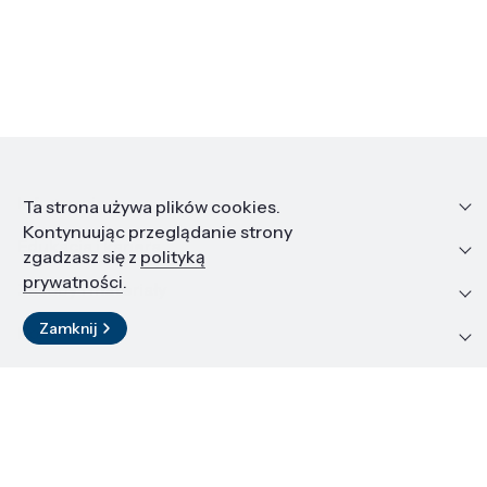
Informacje
Ta strona używa plików cookies.
Kontynuując przeglądanie strony
Edukacja i kariera
zgadzasz się z
polityką
prywatności
.
Zasoby i materiały
Zamknij
Kontakt
LinkedIn
© 2026 Instytut Wysokich Ciśnień PAN