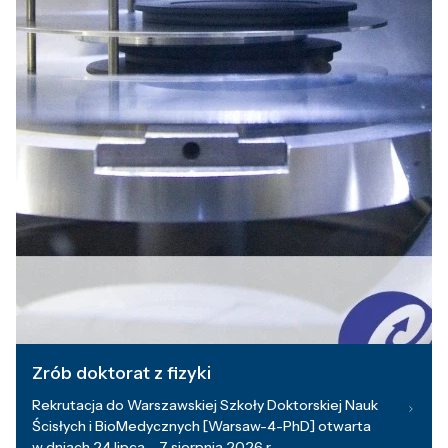
Zrób doktorat z fizyki
Rekrutacja do Warszawskiej Szkoły Doktorskiej Nauk
Ścisłych i BioMedycznych [Warsaw-4-PhD] otwarta
w dniach 24 lipca – 7 sierpnia 2026 r.