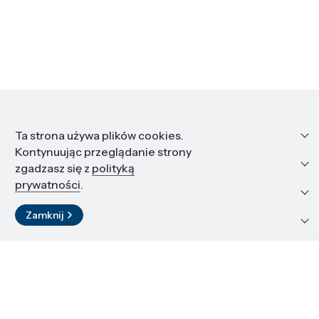
Informacje
Ta strona używa plików cookies.
Kontynuując przeglądanie strony
Edukacja i kariera
zgadzasz się z
polityką
prywatności
.
Zasoby i materiały
Zamknij
Kontakt
LinkedIn
© 2026 Instytut Wysokich Ciśnień PAN