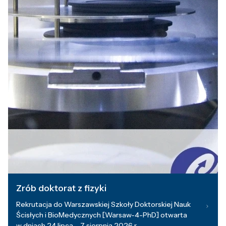
Zrób doktorat z fizyki
Rekrutacja do Warszawskiej Szkoły Doktorskiej Nauk
Ścisłych i BioMedycznych [Warsaw-4-PhD] otwarta
w dniach 24 lipca – 7 sierpnia 2026 r.