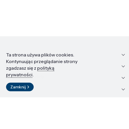
Informacje
Ta strona używa plików cookies.
Kontynuując przeglądanie strony
Edukacja i kariera
zgadzasz się z
polityką
prywatności
.
Zasoby i materiały
Zamknij
Kontakt
LinkedIn
© 2026 Instytut Wysokich Ciśnień PAN