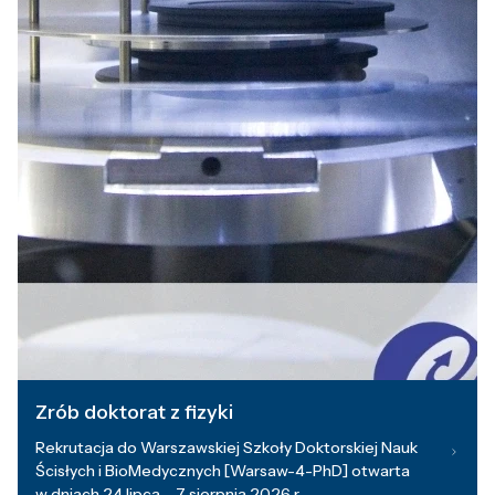
Zrób doktorat z fizyki
Rekrutacja do Warszawskiej Szkoły Doktorskiej Nauk
Ścisłych i BioMedycznych [Warsaw-4-PhD] otwarta
w dniach 24 lipca – 7 sierpnia 2026 r.