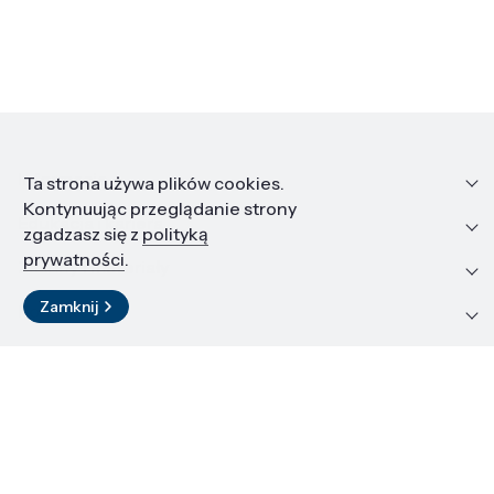
Informacje
Ta strona używa plików cookies.
Kontynuując przeglądanie strony
Edukacja i kariera
zgadzasz się z
polityką
prywatności
.
Zasoby i materiały
Zamknij
Kontakt
LinkedIn
© 2026 Instytut Wysokich Ciśnień PAN
Kopiowanie materiałów zabronione