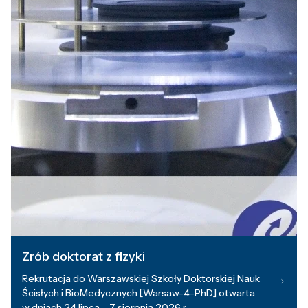
Zrób doktorat z fizyki
Rekrutacja do Warszawskiej Szkoły Doktorskiej Nauk
Ścisłych i BioMedycznych [Warsaw-4-PhD] otwarta
w dniach 24 lipca – 7 sierpnia 2026 r.