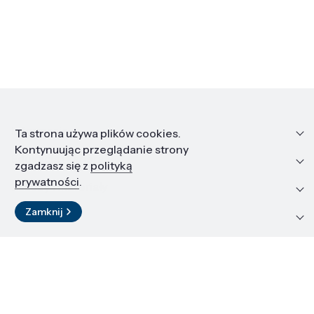
Informacje
Ta strona używa plików cookies.
Kontynuując przeglądanie strony
Edukacja i kariera
zgadzasz się z
polityką
prywatności
.
Zasoby i materiały
Zamknij
Kontakt
LinkedIn
© 2026 Instytut Wysokich Ciśnień PAN