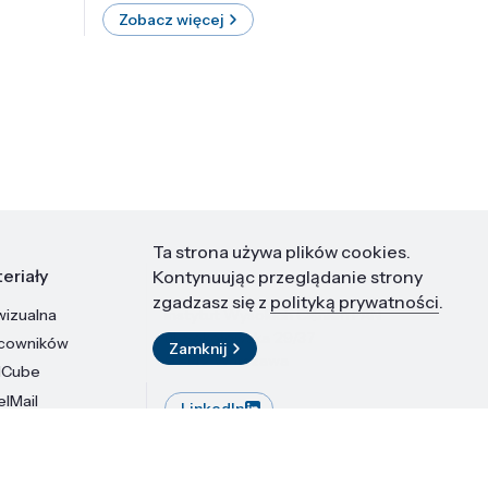
Zobacz więcej
Zobac
Ta strona używa plików cookies.
eriały
Kontakt
Kontynuując przeglądanie strony
zgadzasz się z
polityką prywatności
.
wizualna
Instytut Wysokich Ciśnień PAN
ul. Sokołowska 29/37
acowników
Zamknij
01-142 Warszawa
dCube
elMail
LinkedIn
stytutu