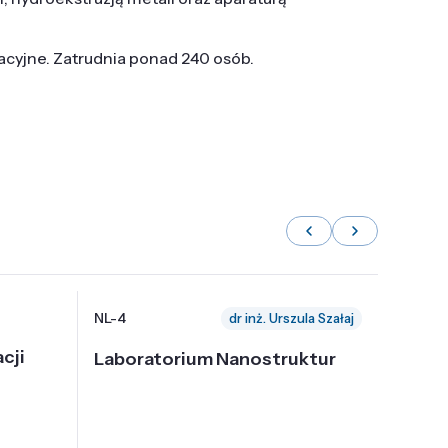
tacyjne. Zatrudnia ponad 240 osób.
NL-4
NL-6
dr inż. Urszula Szałaj
cji
Laboratorium Nanostruktur
Labor
Nadp
i Tec