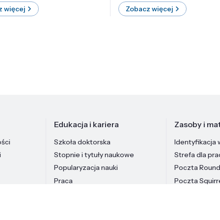
 więcej
Zobacz więcej
Edukacja i kariera
Zasoby i mat
ości
Szkoła doktorska
Identyfikacja 
i
Stopnie i tytuły naukowe
Strefa dla pr
Popularyzacja nauki
Poczta Roun
Praca
Poczta Squirr
Pracownicy In