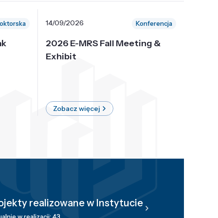
14/09/2026
30/10/
oktorska
Konferencja
ak
2026 E-MRS Fall Meeting &
5th P
Exhibit
Intern
on Sof
where 
Zobacz więcej
Zobac
ojekty realizowane w Instytucie
alnie w realizacji: 43