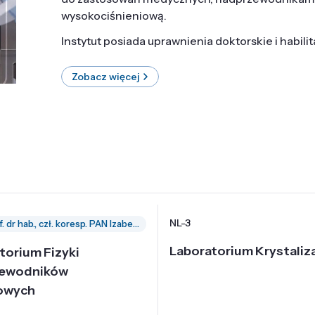
wysokociśnieniową.
Instytut posiada uprawnienia doktorskie i habili
Zobacz więcej
NL-3
prof. dr hab., czł. koresp. PAN Izabella Grzegory
Laboratorium Krystaliza
torium Fizyki
zewodników
owych