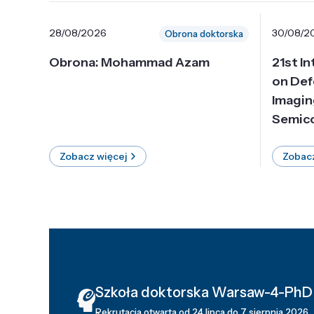
28/08/2026
30/08/2
Obrona doktorska
Obrona: Mohammad Azam
21st I
on Def
Imagin
Semico
Zobacz więcej
Zobacz
Szkoła doktorska Warsaw-4-PhD
Rekrutacja otwarta od 24 lipca do 7 sierpnia 2026