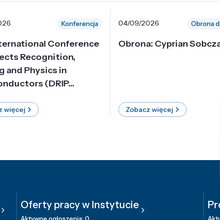
026
04/09/2026
Konferencja
Obrona d
nternational Conference
Obrona: Cyprian Sobcz
ects Recognition,
g and Physics in
nductors (DRIP...
 więcej
Zobacz więcej
Oferty pracy w Instytucie
Pr
Aktywne ogłoszenia: 0
Aktu