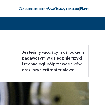
|
PL
Szukaj
LinkedIn
Duży kontrast
EN
Jesteśmy wiodącym ośrodkiem
badawczym w dziedzinie fizyki
i technologii półprzewodników
oraz inżynierii materiałowej.