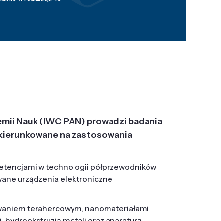
emii Nauk (IWC PAN) prowadzi badania
j, ukierunkowane na zastosowania
etencjami w technologii półprzewodników
wane urządzenia elektroniczne
owaniem terahercowym, nanomateriałami
hydroekstruzją metali oraz aparaturą