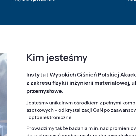
Kim jesteśmy
Instytut Wysokich Ciśnień Polskiej Akad
z zakresu fizyki i inżynierii materiałowe
przemysłowe.
Jesteśmy unikalnym ośrodkiem z pełnymi komp
azotkowych – od krystalizacji GaN po zaawanso
i optoelektroniczne.
Prowadzimy także badania m.in. nad promieni
do zastosowań medycznych, nadprzewodnikami, 