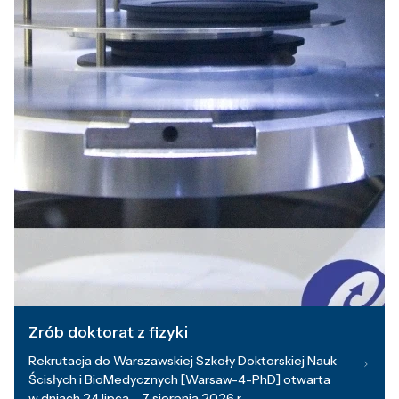
Zrób doktorat z fizyki
Rekrutacja do Warszawskiej Szkoły Doktorskiej Nauk
Ścisłych i BioMedycznych [Warsaw-4-PhD] otwarta
w dniach 24 lipca – 7 sierpnia 2026 r.