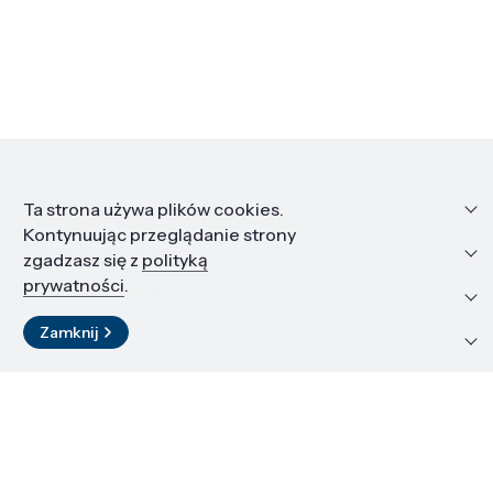
Informacje
Ta strona używa plików cookies.
Kontynuując przeglądanie strony
Edukacja i kariera
zgadzasz się z
polityką
prywatności
.
Zasoby i materiały
Zamknij
Kontakt
LinkedIn
© 2026 Instytut Wysokich Ciśnień PAN