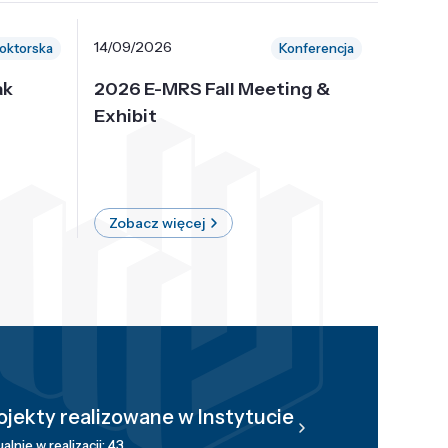
14/09/2026
30/10/
oktorska
Konferencja
ak
2026 E-MRS Fall Meeting &
5th P
Exhibit
Intern
on Sof
where 
Zobacz więcej
Zobac
ojekty realizowane w Instytucie
alnie w realizacji: 43