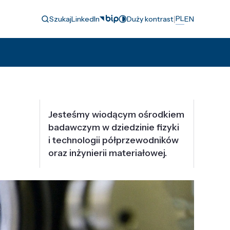
|
PL
Szukaj
LinkedIn
Duży kontrast
EN
Jesteśmy wiodącym ośrodkiem
badawczym w dziedzinie fizyki
i technologii półprzewodników
oraz inżynierii materiałowej.