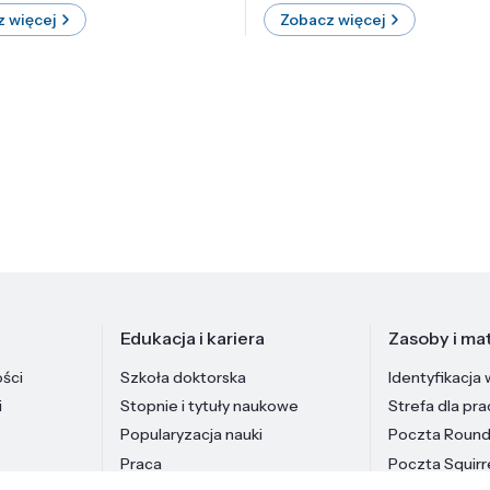
 więcej
Zobacz więcej
Edukacja i kariera
Zasoby i mat
ości
Szkoła doktorska
Identyfikacja 
i
Stopnie i tytuły naukowe
Strefa dla pr
Popularyzacja nauki
Poczta Roun
Praca
Poczta Squirr