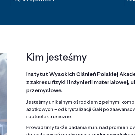
Kim jesteśmy
Instytut Wysokich Ciśnień Polskiej Akad
z zakresu fizyki i inżynierii materiałowe
przemysłowe.
Jesteśmy unikalnym ośrodkiem z pełnymi komp
azotkowych – od krystalizacji GaN po zaawanso
i optoelektroniczne.
Prowadzimy także badania m.in. nad promieni
do zastosowań medycznych, nadprzewodnikami, 