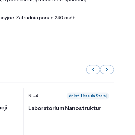
tacyjne. Zatrudnia ponad 240 osób.
NL-4
NL-6
dr inż. Urszula Szałaj
cji
Laboratorium Nanostruktur
Labor
Nadp
i Tec