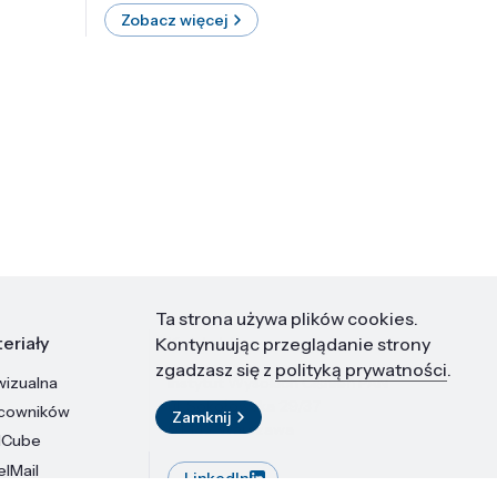
Zobacz więcej
Zobac
Ta strona używa plików cookies.
eriały
Kontakt
Kontynuując przeglądanie strony
zgadzasz się z
polityką prywatności
.
wizualna
Instytut Wysokich Ciśnień PAN
ul. Sokołowska 29/37
acowników
Zamknij
01-142 Warszawa
dCube
elMail
LinkedIn