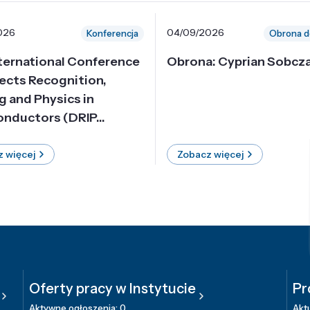
026
04/09/2026
Konferencja
Obrona d
nternational Conference
Obrona: Cyprian Sobcz
ects Recognition,
g and Physics in
nductors (DRIP...
 więcej
Zobacz więcej
Oferty pracy w Instytucie
Pr
Aktywne ogłoszenia: 0
Aktu