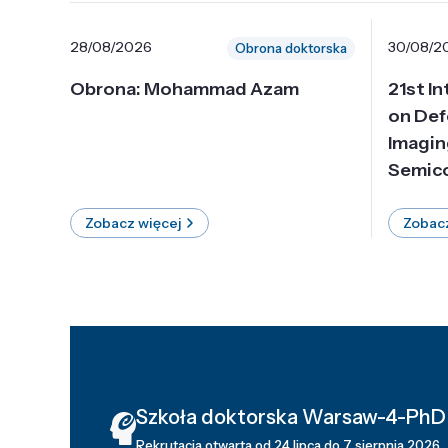
28/08/2026
30/08/2
Obrona doktorska
Obrona: Mohammad Azam
21st I
on Def
Imagin
Semico
Zobacz więcej
Zobacz
Szkoła doktorska Warsaw-4-PhD
Rekrutacja otwarta od 24 lipca do 7 sierpnia 2026