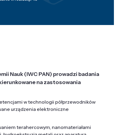
emii Nauk (IWC PAN) prowadzi badania
j, ukierunkowane na zastosowania
etencjami w technologii półprzewodników
wane urządzenia elektroniczne
owaniem terahercowym, nanomateriałami
hydroekstruzją metali oraz aparaturą