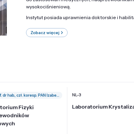
wysokociśnieniową.
Instytut posiada uprawnienia doktorskie i habili
Zobacz więcej
NL-3
prof. dr hab., czł. koresp. PAN Izabella Grzegory
Laboratorium Krystaliza
torium Fizyki
zewodników
owych