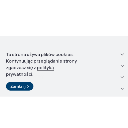
Informacje
Ta strona używa plików cookies.
Kontynuując przeglądanie strony
Edukacja i kariera
zgadzasz się z
polityką
prywatności
.
Zasoby i materiały
Zamknij
Kontakt
LinkedIn
© 2026 Instytut Wysokich Ciśnień PAN