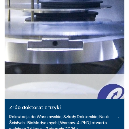
Zrób doktorat z fizyki
Rekrutacja do Warszawskiej Szkoły Doktorskiej Nauk
Ścisłych i BioMedycznych [Warsaw-4-PhD] otwarta
w dniach 24 lipca – 7 sierpnia 2026 r.