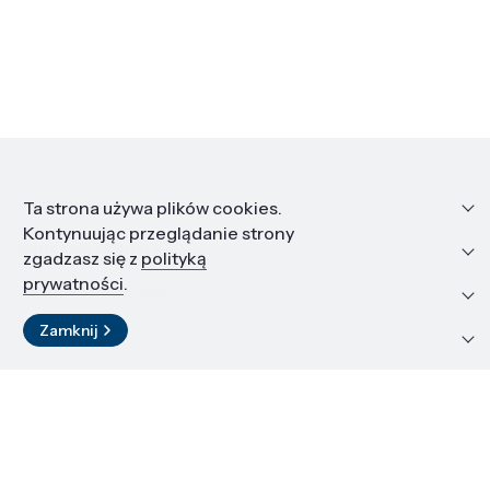
Informacje
Ta strona używa plików cookies.
Kontynuując przeglądanie strony
Edukacja i kariera
zgadzasz się z
polityką
prywatności
.
Zasoby i materiały
Zamknij
Kontakt
LinkedIn
© 2026 Instytut Wysokich Ciśnień PAN