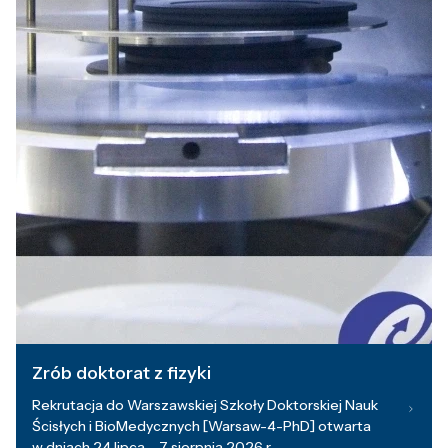
Zrób doktorat z fizyki
Rekrutacja do Warszawskiej Szkoły Doktorskiej Nauk
Ścisłych i BioMedycznych [Warsaw-4-PhD] otwarta
w dniach 24 lipca – 7 sierpnia 2026 r.